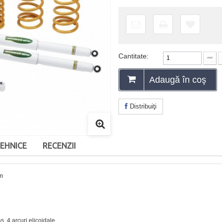
Cantitate:
Adaugă în coş
Distribuiţi
TEHNICE
RECENZII
mm
s, 4 arcuri elicoidale.