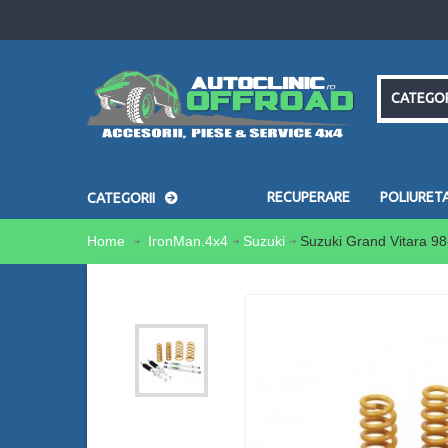
CATEGOR
RECUPERARE
POLIURET
CATEGORII
Home
IronMan.4x4
Suzuki
Suzuki Grand Vitara 98