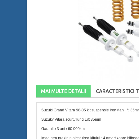
MAI MULTE DETALII
CARACTERISTICI 
Suzuki Grand Vitara 98-05 kit suspensie IronMan lift 35
Suzuky Vitara scurt / lung Lift 35mm
Garantie 3 ani / 60.000km
Imaginea prezinta alcatuirea kitului : 4 amortizoare Nitroga