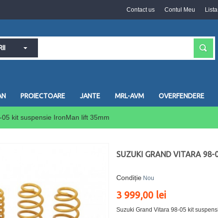
Contact us
Contul Meu
List
II
AN
PROIECTOARE
JANTE
MRL-AVM
OVERFENDERE
-05 kit suspensie IronMan lift 35mm
SUZUKI GRAND VITARA 98-0
Condiție
Nou
3 999,00 lei
Suzuki Grand Vitara 98-05 kit suspens