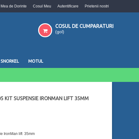
a Mea de Dorinte
Cosul Meu
Autentificare
Prietenii nostri
COSUL DE CUMPARATURI
(gol)
SNORKEL
MOTUL
5 KIT SUSPENSIE IRONMAN LIFT 35MM
ie IronMan lift 35mm