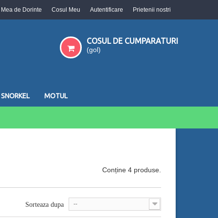
a Mea de Dorinte
Cosul Meu
Autentificare
Prietenii nostri
COSUL DE CUMPARATURI
(gol)
SNORKEL
MOTUL
Conține 4 produse.
--
Sorteaza dupa