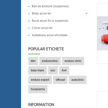
Bari de torsiune (suspensie)
Bride arcuri foi
Bucsi arcuri foi si suspensie
Cercei arcuri foi
Inaltatoare arcuri elicoidale
POPULAR
ETICHETE
ktm
enduroclinic
enduro clinic
baia mare
exc
4x4
enduro expert
offroad
autoclinic
husqvarna
INFORMATION