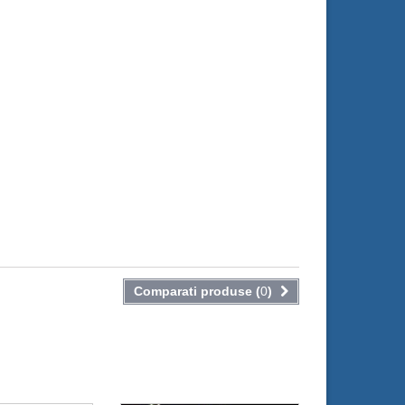
Comparati produse (
0
)