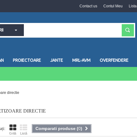
Contact us
Contul Meu
List
II
AN
PROIECTOARE
JANTE
MRL-AVM
OVERFENDERE
are directie
TIZOARE DIRECTIE
Comparati produse (
0
)
ați:
Grilă
Listă