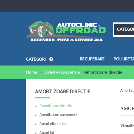
CATEGOR
RECUPERARE
POLIURET
CATEGORII
Home
Directie-Suspensie
Amortizoare directie
Amortizo
AMORTIZOARE DIRECTIE
Amortizoare directie
AMOR
Amortizoare suspensie
Arcuri elicoidale
Vizualiz
Arcuri foi