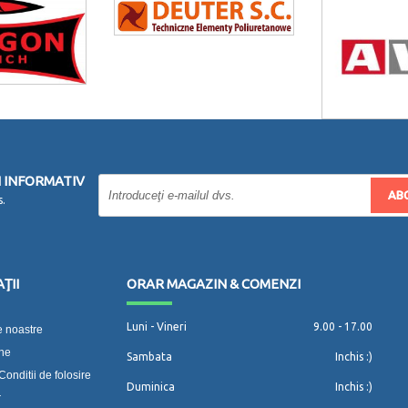
 INFORMATIV
AB
s.
ŢII
ORAR MAGAZIN & COMENZI
Luni - Vineri
9.00 - 17.00
 noastre
-ne
Sambata
Inchis :)
Conditii de folosire
Duminica
Inchis :)
r