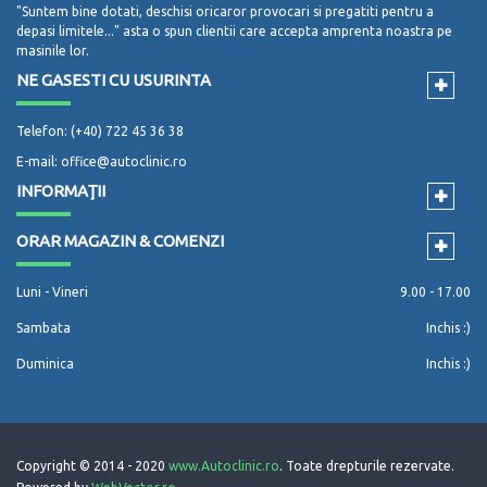
"Suntem bine dotati, deschisi oricaror provocari si pregatiti pentru a
depasi limitele..." asta o spun clientii care accepta amprenta noastra pe
masinile lor.
NE GASESTI CU USURINTA
Telefon: (+40) 722 45 36 38
E-mail: office@autoclinic.ro
INFORMAŢII
ORAR MAGAZIN & COMENZI
Luni - Vineri
9.00 - 17.00
Sambata
Inchis :)
Duminica
Inchis :)
Copyright © 2014 - 2020
www.Autoclinic.ro
. Toate drepturile rezervate.