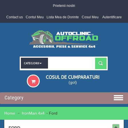
Prietenii nostri
Contact us
Contul Meu
Lista Mea de Dorinte
Cosul Meu
Autentificare
CATEGORII
COSUL DE CUMPARATURI
(gol)
Category
Home
IronMan.4x4
Ford