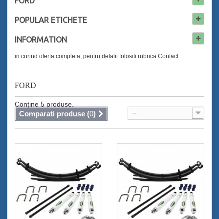
FORD
POPULAR
ETICHETE
INFORMATION
in curind oferta completa, pentru detalii folositi rubrica Contact
FORD
Conține 5 produse.
Comparati produse (
0
)
--