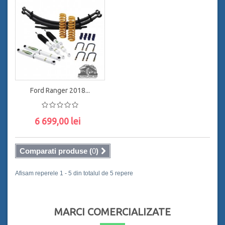
ADAUGĂ ÎN COŞ
ADAUGĂ ÎN COŞ
Ford Ranger 2018...
6 699,00 lei
ADAUGĂ ÎN COŞ
Comparati produse (
0
)
Afisam reperele 1 - 5 din totalul de 5 repere
MARCI COMERCIALIZATE