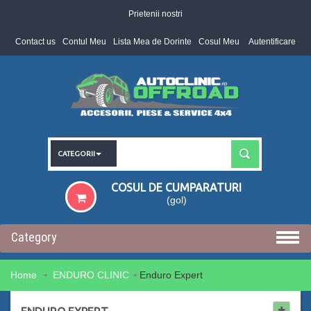
Prietenii nostri
Contact us
Contul Meu
Lista Mea de Dorinte
Cosul Meu
Autentificare
CATEGORII
COSUL DE CUMPARATURI
(gol)
Category
Home
ENDURO CLINIC
Enduro Expert