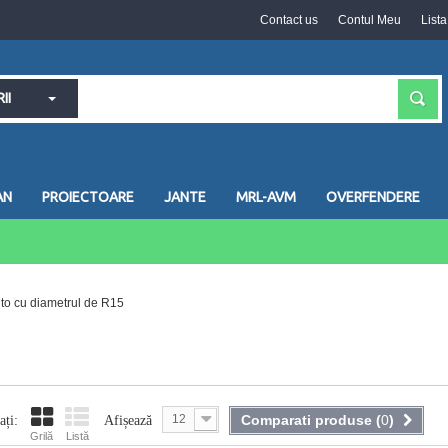
Contact us
Contul Meu
List
II
AN
PROIECTOARE
JANTE
MRL-AVM
OVERFENDERE
to cu diametrul de R15
12
Comparati produse (
0
)
ați:
Afișează
Grilă
Listă