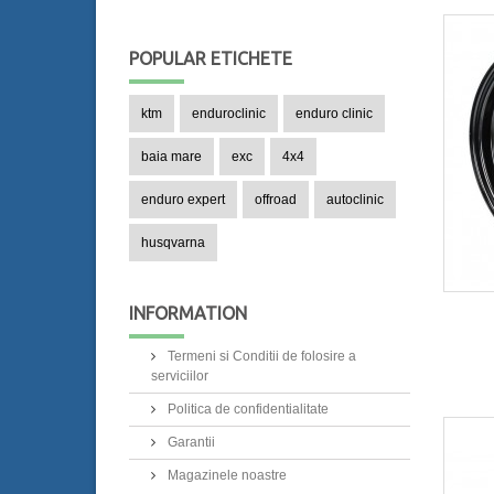
POPULAR
ETICHETE
ktm
enduroclinic
enduro clinic
baia mare
exc
4x4
enduro expert
offroad
autoclinic
husqvarna
INFORMATION
Termeni si Conditii de folosire a
serviciilor
Politica de confidentialitate
Garantii
Magazinele noastre