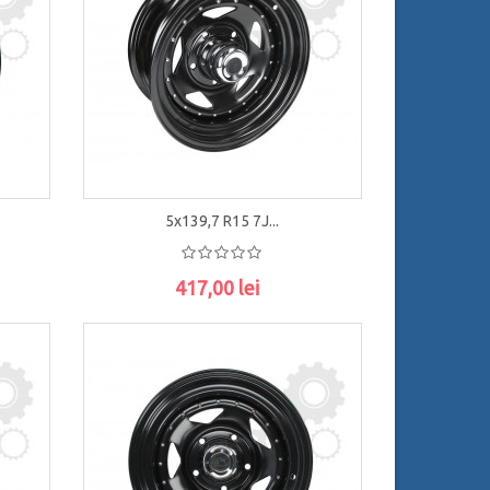
5x139,7 R15 7J...
417,00 lei
ADAUGĂ ÎN COŞ