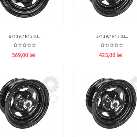
6x139,7 R15 8J...
5x139,7 R15 8J...
369,00 lei
425,00 lei
ADAUGĂ ÎN COŞ
ADAUGĂ ÎN COŞ