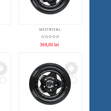
5x127 R15 8J...
369,00 lei
ADAUGĂ ÎN COŞ