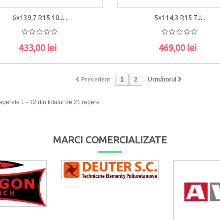
6x139,7 R15 10J...
5x114,3 R15 7J...
433,00 lei
469,00 lei
ADAUGĂ ÎN COŞ
ADAUGĂ ÎN COŞ
Precedent
1
2
Următorul
eperele 1 - 12 din totalul de 21 repere
MARCI COMERCIALIZATE