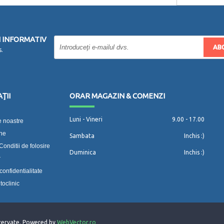
 INFORMATIV
AB
s.
ŢII
ORAR MAGAZIN & COMENZI
Luni - Vineri
9.00 - 17.00
 noastre
-ne
Sambata
Inchis :)
Conditii de folosire
Duminica
Inchis :)
r
confidentialitate
toclinic
ezervate. Powered by
WebVector.ro