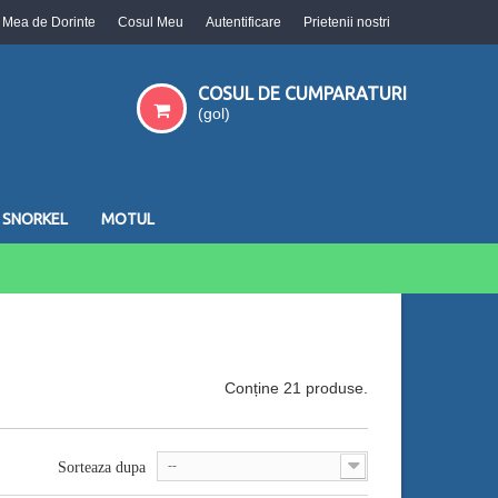
a Mea de Dorinte
Cosul Meu
Autentificare
Prietenii nostri
COSUL DE CUMPARATURI
(gol)
SNORKEL
MOTUL
Conține 21 produse.
--
Sorteaza dupa