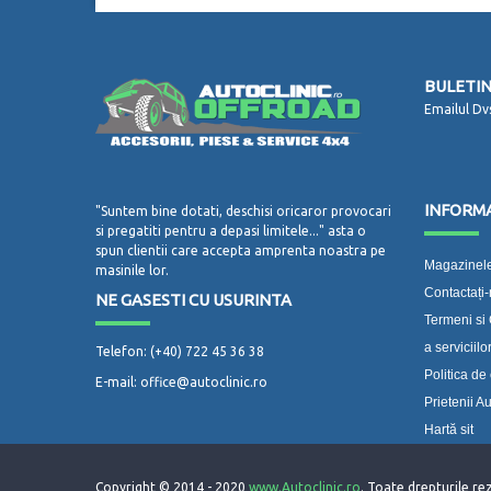
BULETIN
Emailul Dv
INFORMA
"Suntem bine dotati, deschisi oricaror provocari
si pregatiti pentru a depasi limitele..." asta o
spun clientii care accepta amprenta noastra pe
Magazinele
masinile lor.
Contactați
NE GASESTI CU USURINTA
Termeni si 
a serviciilo
Telefon: (+40) 722 45 36 38
Politica de 
E-mail: office@autoclinic.ro
Prietenii Au
Hartă sit
Copyright © 2014 - 2020
www.Autoclinic.ro
. Toate drepturile r