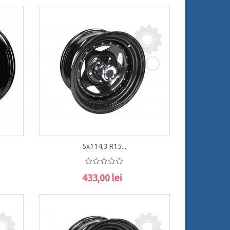
5x114,3 R15...
433,00 lei
ADAUGĂ ÎN COŞ