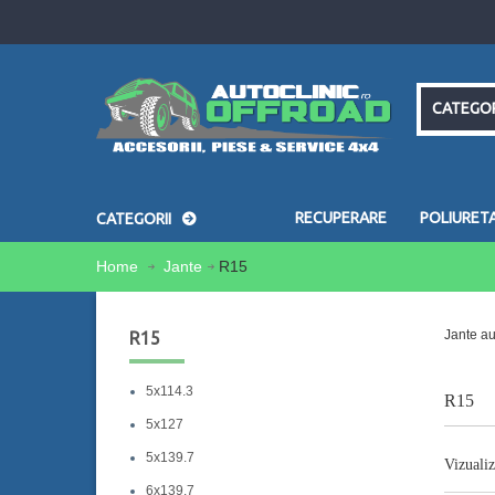
CATEGOR
RECUPERARE
POLIURET
CATEGORII
Home
Jante
R15
Jante au
R15
5x114.3
R15
5x127
5x139.7
Vizualiz
6x139.7