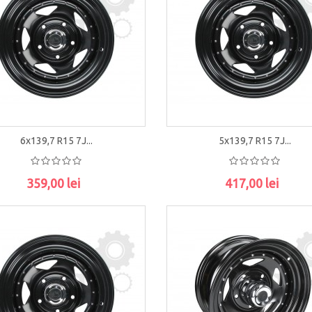
6x139,7 R15 7J...
5x139,7 R15 7J...
359,00 lei
417,00 lei
ADAUGĂ ÎN COŞ
ADAUGĂ ÎN COŞ