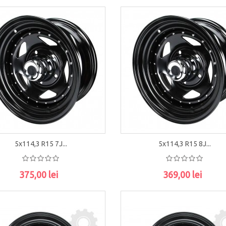
5x114,3 R15 7J...
5x114,3 R15 8J...
375,00 lei
369,00 lei
ADAUGĂ ÎN COŞ
ADAUGĂ ÎN COŞ