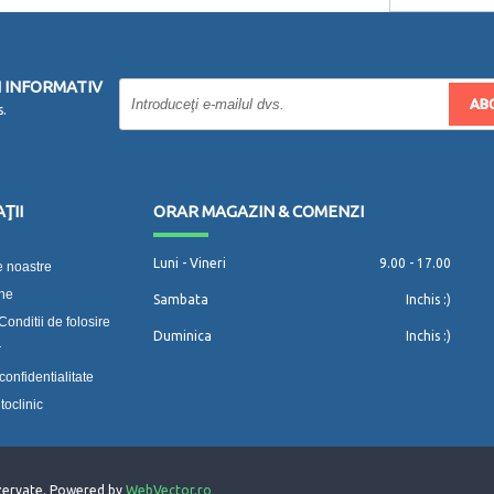
 INFORMATIV
AB
s.
ŢII
ORAR MAGAZIN & COMENZI
Luni - Vineri
9.00 - 17.00
 noastre
-ne
Sambata
Inchis :)
Conditii de folosire
Duminica
Inchis :)
r
confidentialitate
toclinic
ezervate. Powered by
WebVector.ro