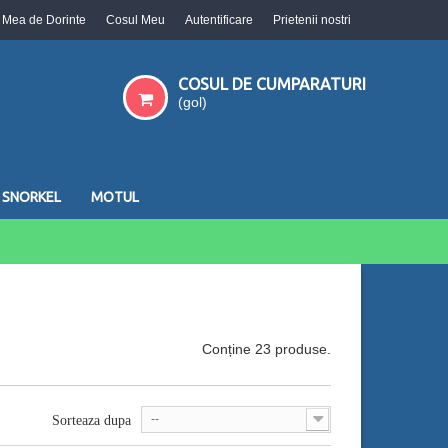
a Mea de Dorinte
Cosul Meu
Autentificare
Prietenii nostri
COSUL DE CUMPARATURI
(gol)
SNORKEL
MOTUL
Conține 23 produse.
--
Sorteaza dupa