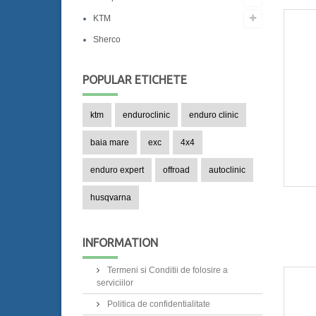
KTM
Sherco
POPULAR
ETICHETE
ktm
enduroclinic
enduro clinic
baia mare
exc
4x4
enduro expert
offroad
autoclinic
husqvarna
INFORMATION
Termeni si Conditii de folosire a
serviciilor
Politica de confidentialitate