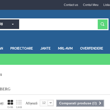
Contact us
Contul Meu
List
II
AN
PROIECTOARE
JANTE
MRL-AVM
OVERFENDERE
rg
ABERG
12
Comparati produse (
0
)
ați:
Afișează
Grilă
Listă