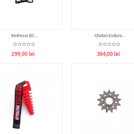
Redresor BC...
Ghidon Enduro...
299,00 lei
384,00 lei
ADAUGĂ ÎN COŞ
ADAUGĂ ÎN COŞ