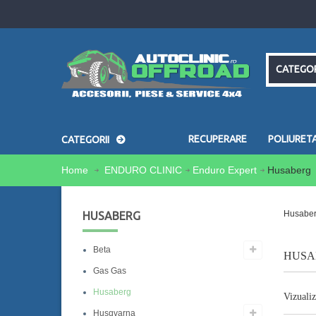
CATEGOR
RECUPERARE
POLIURET
CATEGORII
Home
ENDURO CLINIC
Enduro Expert
Husaberg
Husabe
HUSABERG
Beta
HUS
Gas Gas
Husaberg
Vizualiz
Husqvarna