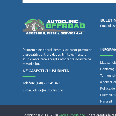
BULETIN
Emailul Dv
INFORMA
"Suntem bine dotati, deschisi oricaror provocari
si pregatiti pentru a depasi limitele..." asta o
spun clientii care accepta amprenta noastra pe
Magazinele
masinile lor.
Contactați
NE GASESTI CU USURINTA
Termeni si 
a serviciilo
Telefon: (+40) 722 45 36 38
Politica de 
E-mail: office@autoclinic.ro
Prietenii Au
Hartă sit
Copyright © 2014 - 2020
www.Autoclinic.ro
. Toate drepturile r