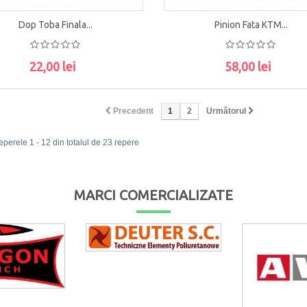
Dop Toba Finala...
Pinion Fata KTM...
22,00 lei
58,00 lei
ADAUGĂ ÎN COŞ
ADAUGĂ ÎN COŞ
Precedent
1
2
Următorul
eperele 1 - 12 din totalul de 23 repere
MARCI COMERCIALIZATE