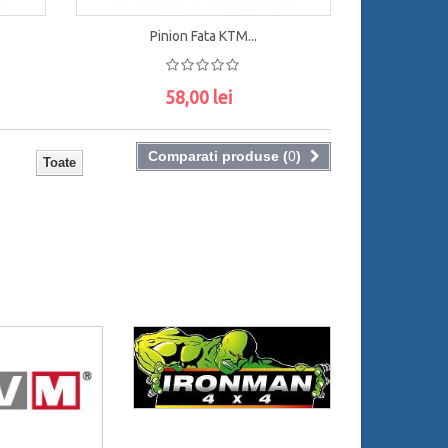
Pinion Fata KTM...
58,00 lei
ADAUGĂ ÎN COŞ
Comparati produse (
0
)
Toate