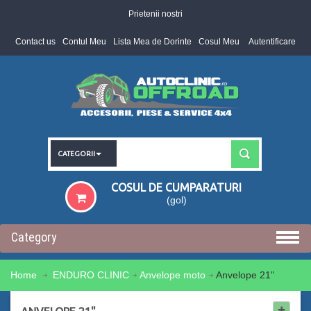
Prietenii nostri
Contact us
Contul Meu
Lista Mea de Dorinte
Cosul Meu
Autentificare
CATEGORII
COSUL DE CUMPARATURI
(gol)
Category
Home
ENDURO CLINIC
Anvelope moto
Anvelope 21"