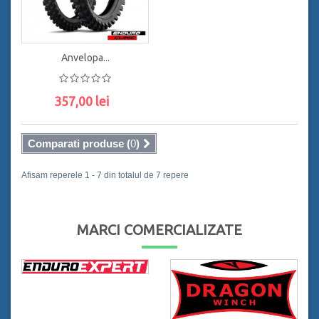
Anvelopa...
357,00 lei
ADAUGĂ ÎN COŞ
Comparati produse (
0
)
Afisam reperele 1 - 7 din totalul de 7 repere
MARCI COMERCIALIZATE