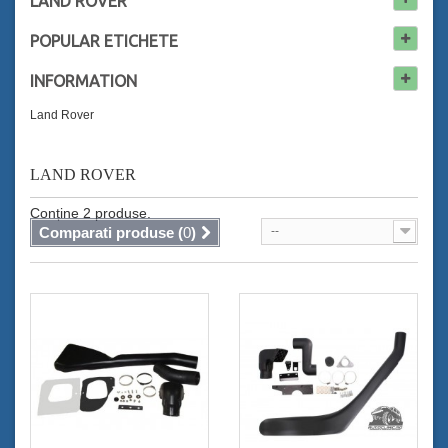
LAND ROVER
POPULAR
ETICHETE
INFORMATION
Land Rover
LAND ROVER
Conține 2 produse.
Comparati produse (
0
)
--