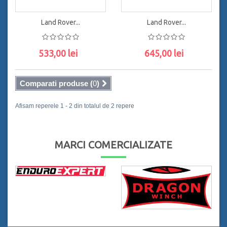
Land Rover...
Land Rover...
533,00 lei
645,00 lei
ADAUGĂ ÎN COŞ
ADAUGĂ ÎN COŞ
Comparati produse (
0
)
Afisam reperele 1 - 2 din totalul de 2 repere
MARCI COMERCIALIZATE