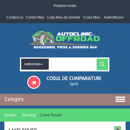
Prietenii nostri
Contact us
Contul Meu
Lista Mea de Dorinte
Cosul Meu
Autentificare
CATEGORII
COSUL DE CUMPARATURI
(gol)
Category
Home
Snorkel
Land Rover