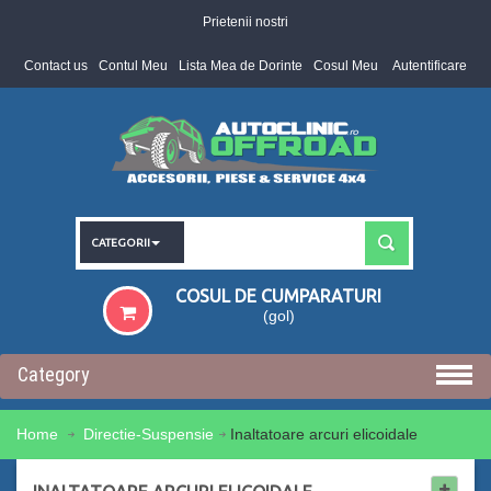
Prietenii nostri
Contact us
Contul Meu
Lista Mea de Dorinte
Cosul Meu
Autentificare
CATEGORII
COSUL DE CUMPARATURI
(gol)
Category
Home
Directie-Suspensie
Inaltatoare arcuri elicoidale