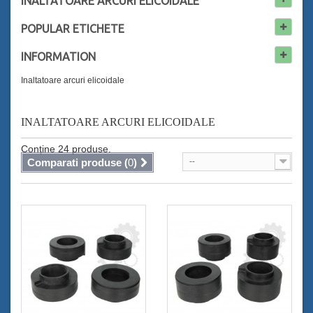
INALTATOARE ARCURI ELICOIDALE
POPULAR
ETICHETE
INFORMATION
Inaltatoare arcuri elicoidale
INALTATOARE ARCURI ELICOIDALE
Conține 24 produse.
Comparati produse (
0
)
--