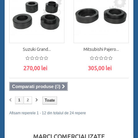
Suzuki Grand...
Mitsubishi Pajero...
270,00 lei
305,00 lei
ADAUGĂ ÎN COŞ
ADAUGĂ ÎN COŞ
Comparati produse (
0
)
1
2
Toate
Afisam reperele 1 - 12 din totalul de 24 repere
MARCI COMERCIALIZATE