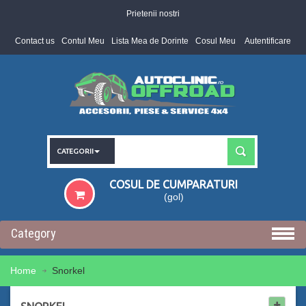
Prietenii nostri
Contact us
Contul Meu
Lista Mea de Dorinte
Cosul Meu
Autentificare
CATEGORII
COSUL DE CUMPARATURI
(gol)
Category
Home
Snorkel