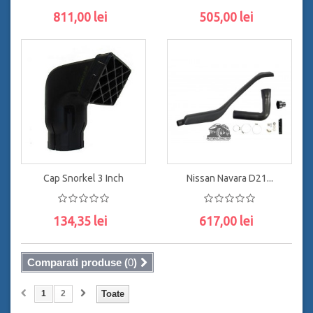
811,00 lei
505,00 lei
ADAUGĂ ÎN COŞ
ADAUGĂ ÎN COŞ
Cap Snorkel 3 Inch
Nissan Navara D21...
134,35 lei
617,00 lei
ADAUGĂ ÎN COŞ
ADAUGĂ ÎN COŞ
Comparati produse (
0
)
1
2
Toate