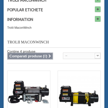
TROLII MACONWINCH
POPULAR
ETICHETE
INFORMATION
Trolii MaconWinch
TROLII MACONWINCH
Conține 4 produse.
Comparati produse (
0
)
--