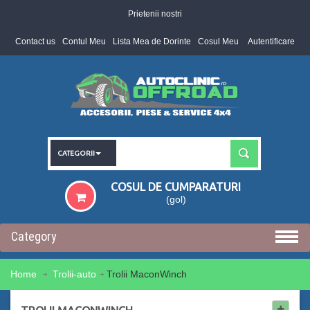
Prietenii nostri
Contact us
Contul Meu
Lista Mea de Dorinte
Cosul Meu
Autentificare
CATEGORII
COSUL DE CUMPARATURI
(gol)
Category
Home
Trolii-auto
Trolii MaconWinch