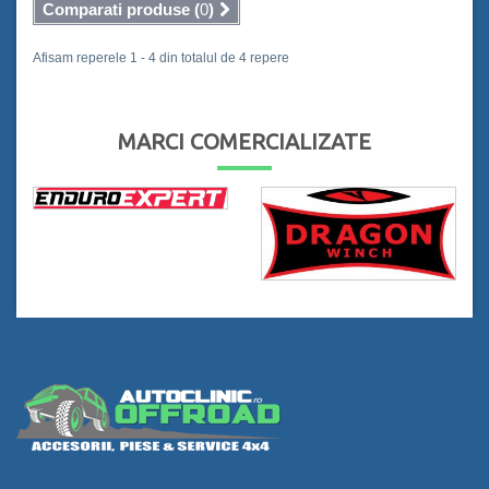
ADAUGĂ ÎN COŞ
ADAUGĂ ÎN COŞ
Comparati produse (
0
)
Afisam reperele 1 - 4 din totalul de 4 repere
MARCI COMERCIALIZATE