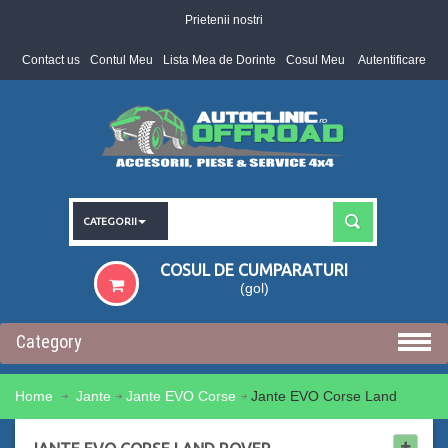
Prietenii nostri
Contact us
Contul Meu
Lista Mea de Dorinte
Cosul Meu
Autentificare
CATEGORII
COSUL DE CUMPARATURI
(gol)
Category
Home
Jante
Jante EVO Corse
Jante EVO Corse Land
Rover