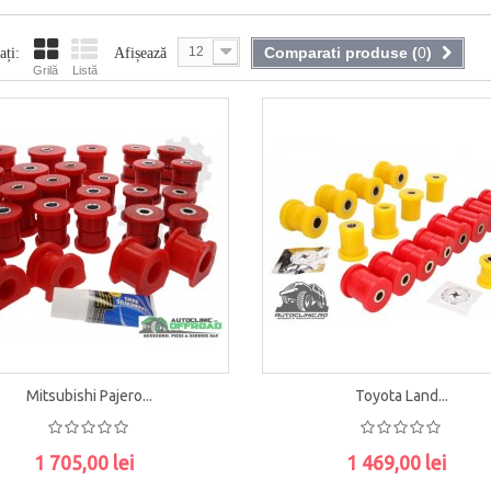
12
Comparati produse (
0
)
ați:
Afișează
Grilă
Listă
Mitsubishi Pajero...
Toyota Land...
1 705,00 lei
1 469,00 lei