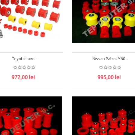
Toyota Land...
Nissan Patrol Y60...
972,00 lei
995,00 lei
ADAUGĂ ÎN COŞ
ADAUGĂ ÎN COŞ