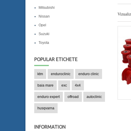
Mitsubishi
Vizualiz
Nissan
Opel
Suzuki
Toyota
POPULAR
ETICHETE
ktm
enduroclinic
enduro clinic
baia mare
exc
4x4
enduro expert
offroad
autoclinic
husqvarna
INFORMATION