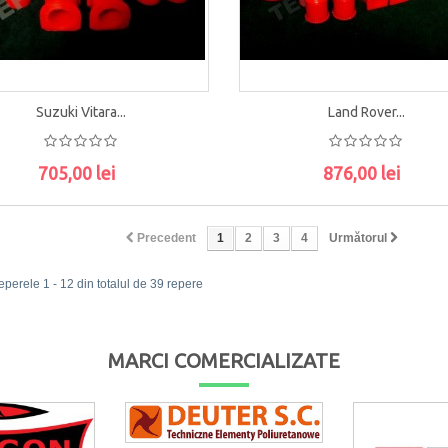
Suzuki Vitara...
Land Rover...
705,00 lei
876,00 lei
ADAUGĂ ÎN COŞ
ADAUGĂ ÎN COŞ
Precedent
1
2
3
4
Următorul
eperele 1 - 12 din totalul de 39 repere
MARCI COMERCIALIZATE