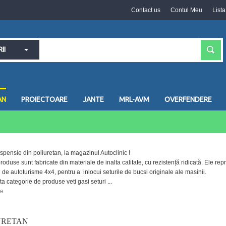
Contact us
Contul Meu
List
II
AN
PROIECTOARE
JANTE
MRL-AVM
OVERFENDERE
spensie din poliuretan, la magazinul Autoclinic !
roduse sunt fabricate din materiale de inalta calitate, cu rezistență ridicată. Ele r
 de autoturisme 4x4, pentru a inlocui seturile de bucsi originale ale masinii.
ta categorie de produse veti gasi seturi ...
te
URETAN