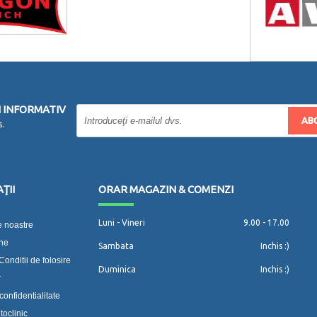
 INFORMATIV
AB
s.
ŢII
ORAR MAGAZIN & COMENZI
Luni - Vineri
9.00 - 17.00
 noastre
-ne
Sambata
Inchis :)
Conditii de folosire
Duminica
Inchis :)
r
confidentialitate
toclinic