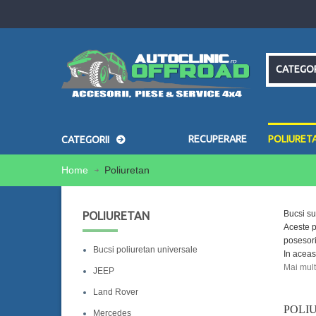
CATEGOR
RECUPERARE
POLIURET
CATEGORII
Home
Poliuretan
Bucsi su
POLIURETAN
Aceste p
posesori
Bucsi poliuretan universale
In aceas
Mai mul
JEEP
Land Rover
POLI
Mercedes