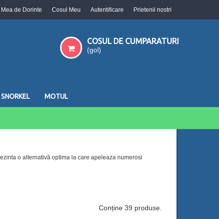
a Mea de Dorinte
Cosul Meu
Autentificare
Prietenii nostri
COSUL DE CUMPARATURI
(gol)
SNORKEL
MOTUL
eprezinta o alternativă optima la care apeleaza numerosi
Conține 39 produse.