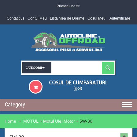
Prietenii nostri
Contact us
Contul Meu
Lista Mea de Dorinte
Cosul Meu
Autentificare
CATEGORII
COSUL DE CUMPARATURI
(gol)
Category
Home
MOTUL
Motul Ulei Motor
5W-30