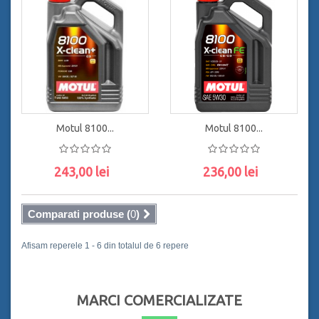
ADAUGĂ ÎN COŞ
ADAUGĂ ÎN COŞ
Motul 8100...
Motul 8100...
243,00 lei
236,00 lei
ADAUGĂ ÎN COŞ
ADAUGĂ ÎN COŞ
Comparati produse (
0
)
Afisam reperele 1 - 6 din totalul de 6 repere
MARCI COMERCIALIZATE