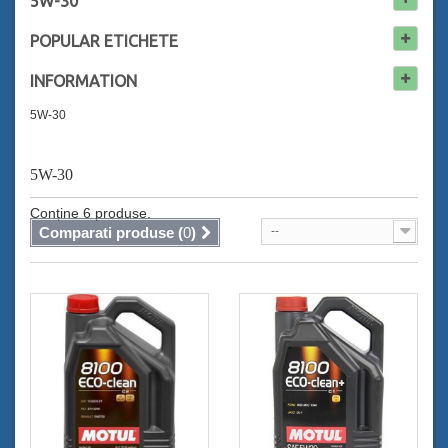
5W-30
POPULAR
ETICHETE
INFORMATION
5W-30
5W-30
Conține 6 produse.
Comparati produse (
0
)
--