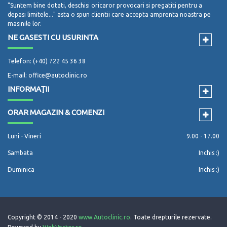
"Suntem bine dotati, deschisi oricaror provocari si pregatiti pentru a
depasi limitele..." asta o spun clientii care accepta amprenta noastra pe
masinile lor.
NE GASESTI CU USURINTA
Telefon: (+40) 722 45 36 38
E-mail: office@autoclinic.ro
INFORMAŢII
ORAR MAGAZIN & COMENZI
Luni - Vineri
9.00 - 17.00
Sambata
Inchis :)
Duminica
Inchis :)
Copyright © 2014 - 2020
www.Autoclinic.ro
. Toate drepturile rezervate.