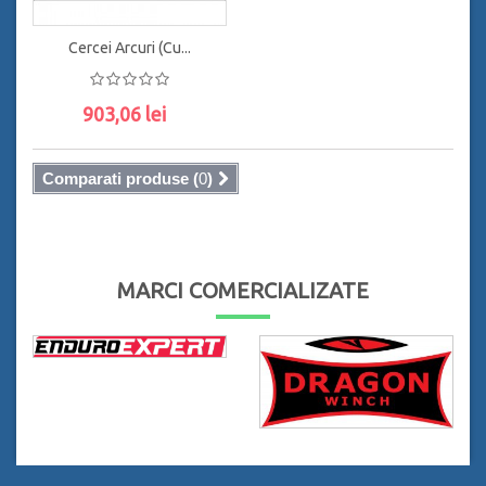
Cercei Arcuri (cu...
903,06 lei
ADAUGĂ ÎN COŞ
Comparati produse (
0
)
MARCI COMERCIALIZATE