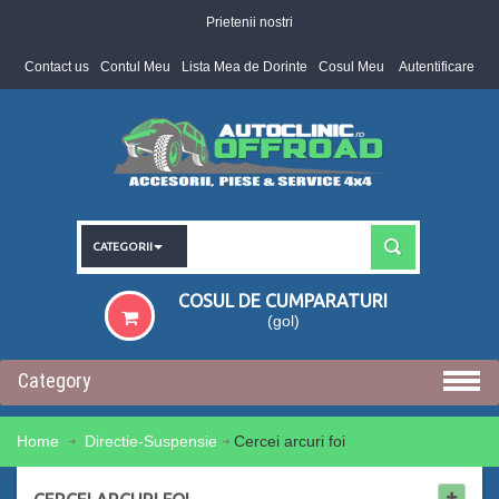
Prietenii nostri
Contact us
Contul Meu
Lista Mea de Dorinte
Cosul Meu
Autentificare
CATEGORII
COSUL DE CUMPARATURI
(gol)
Category
Home
Directie-Suspensie
Cercei arcuri foi