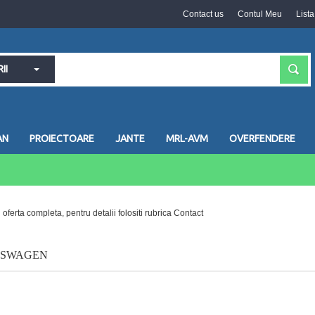
Contact us
Contul Meu
List
II
AN
PROIECTOARE
JANTE
MRL-AVM
OVERFENDERE
 oferta completa, pentru detalii folositi rubrica Contact
KSWAGEN