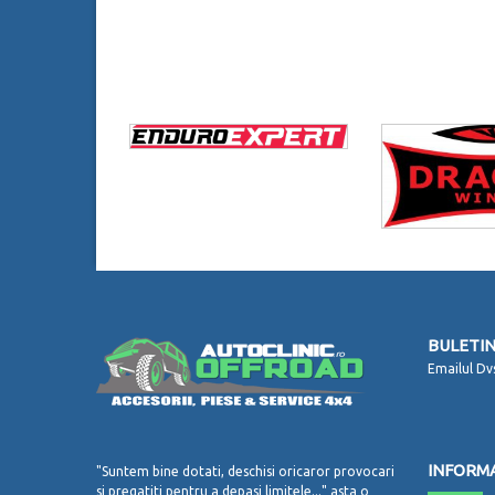
BULETIN
Emailul Dv
INFORMA
"Suntem bine dotati, deschisi oricaror provocari
si pregatiti pentru a depasi limitele..." asta o