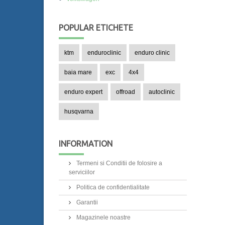
POPULAR
ETICHETE
ktm
enduroclinic
enduro clinic
baia mare
exc
4x4
enduro expert
offroad
autoclinic
husqvarna
INFORMATION
Termeni si Conditii de folosire a
serviciilor
Politica de confidentialitate
Garantii
Magazinele noastre