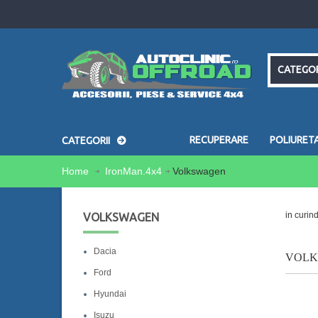
CATEGOR
RECUPERARE
POLIURET
CATEGORII
Home
IronMan.4x4
Volkswagen
in curind
VOLKSWAGEN
Dacia
VOL
Ford
Hyundai
Isuzu